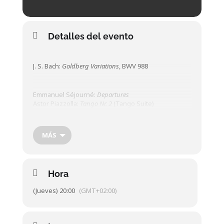
Detalles del evento
J. S. Bach:
Goldberg Variations
, BWV 988
Emmanuel Séjourné:
Departures
Astor Piazzolla:
Tango Nr. 2
(Tango Suite)
Libby Larsen:
Like Blind Men Tapping in the Dark
Maurice Ravel / Safri Duo:
Alborada del Gracioso
Daniel Nikolas Wirtz:
Valse Valse
MÁS
Katarzyna Myćka & Conrado Moya, marimbas
Hora
(Jueves) 20:00
(GMT+02:00)