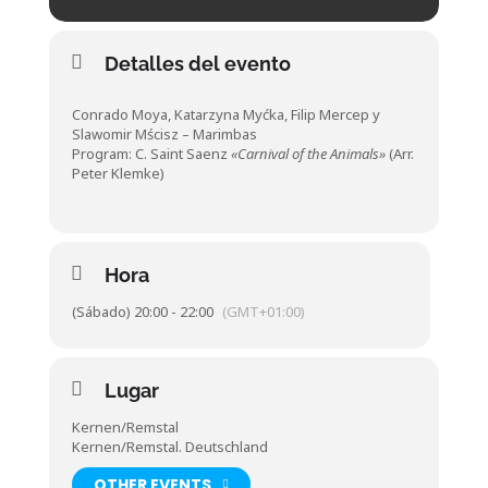
Detalles del evento
Conrado Moya, Katarzyna Myćka, Filip Mercep y
Slawomir Mścisz – Marimbas
Program: C. Saint Saenz
«Carnival of the Animals»
(Arr.
Peter Klemke)
Hora
(Sábado) 20:00 - 22:00
(GMT+01:00)
Lugar
Kernen/Remstal
Kernen/Remstal. Deutschland
OTHER EVENTS