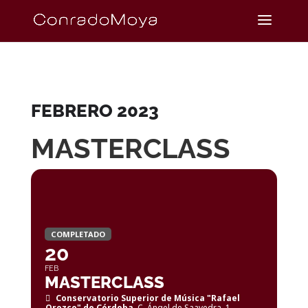
FEBRERO 2023
MASTERCLASS
COMPLETADO
20
FEB
MASTERCLASS
Conservatorio Superior de Música "Rafael
Orozco" de Córdoba
, C. Ángel de Saavedra, 1,