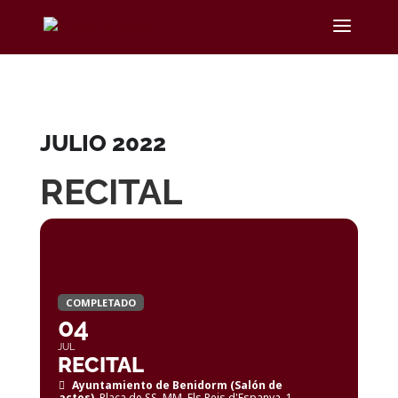
JULIO 2022
RECITAL
COMPLETADO
04
JUL
RECITAL
Ayuntamiento de Benidorm (Salón de
actos)
, Plaça de SS. MM. Els Reis d'Espanya, 1.