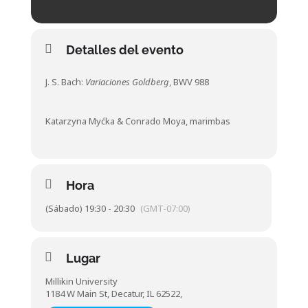
Detalles del evento
J. S. Bach:
Variaciones Goldberg
, BWV 988
Katarzyna Myćka & Conrado Moya, marimbas
Hora
(Sábado) 19:30 - 20:30
(GMT-07:00)
Lugar
Millikin University
1184 W Main St, Decatur, IL 62522,